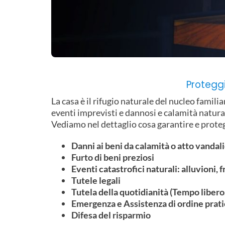
Proteggi 
La casa è il rifugio naturale del nucleo famil
eventi imprevisti e dannosi e calamità natura
Vediamo nel dettaglio cosa garantire e prote
Danni ai beni da calamità o atto vandal
Furto di beni preziosi
Eventi catastrofici naturali: alluvioni, 
Tutele legali
Tutela della quotidianità (Tempo libero
Emergenza e Assistenza di ordine pratico
Difesa del risparmio