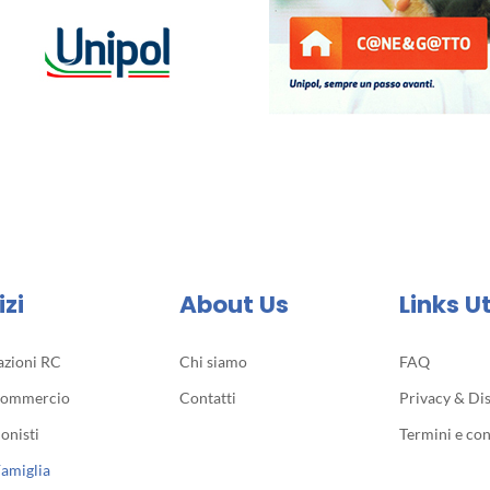
izi
About Us
Links Ut
azioni RC
Chi siamo
FAQ
Commercio
Contatti
Privacy & Di
onisti
Termini e con
Famiglia