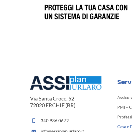
Serv
Assicur
Via Santa Croce, 52
72020 ERCHIE (BR)
PMI – 
Professi
340 936 0672
Casa e 
info@assiplaniurlaro.it