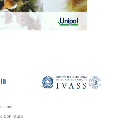
ili
sclaimer
dizioni d’uso