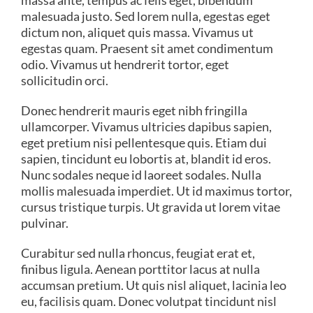
massa ante, tempus ac felis eget, bibendum
malesuada justo. Sed lorem nulla, egestas eget
dictum non, aliquet quis massa. Vivamus ut
egestas quam. Praesent sit amet condimentum
odio. Vivamus ut hendrerit tortor, eget
sollicitudin orci.
Donec hendrerit mauris eget nibh fringilla
ullamcorper. Vivamus ultricies dapibus sapien,
eget pretium nisi pellentesque quis. Etiam dui
sapien, tincidunt eu lobortis at, blandit id eros.
Nunc sodales neque id laoreet sodales. Nulla
mollis malesuada imperdiet. Ut id maximus tortor,
cursus tristique turpis. Ut gravida ut lorem vitae
pulvinar.
Curabitur sed nulla rhoncus, feugiat erat et,
finibus ligula. Aenean porttitor lacus at nulla
accumsan pretium. Ut quis nisl aliquet, lacinia leo
eu, facilisis quam. Donec volutpat tincidunt nisl