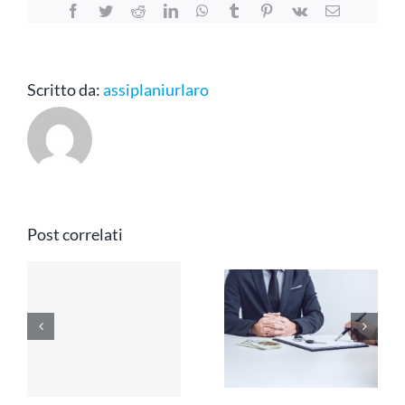
Facebook
Twitter
Reddit
LinkedIn
WhatsApp
Tumblr
Pinterest
Vk
Email
Scritto da:
assiplaniurlaro
Post correlati