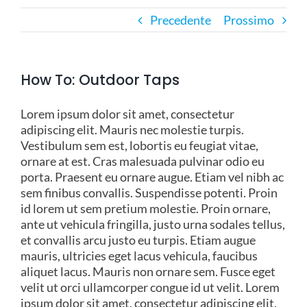
Precedente
Prossimo
DIMENSIONE MARE
PROFESSIONISTI
CASA E FAMIGLIA
How To: Outdoor Taps
Lorem ipsum dolor sit amet, consectetur
SALUTE
adipiscing elit. Mauris nec molestie turpis.
Vestibulum sem est, lobortis eu feugiat vitae,
ornare at est. Cras malesuada pulvinar odio eu
RISPARMIO E PREVIDENZA
porta. Praesent eu ornare augue. Etiam vel nibh ac
sem finibus convallis. Suspendisse potenti. Proin
id lorem ut sem pretium molestie. Proin ornare,
ASSIPLAN RISPARMIO E PREVIDENZA
BLOG
ante ut vehicula fringilla, justo urna sodales tellus,
et convallis arcu justo eu turpis. Etiam augue
mauris, ultricies eget lacus vehicula, faucibus
FPA FONDO PENSIONE APERTO
RISPARMIO GIOVANI
CONTATTI
aliquet lacus. Mauris non ornare sem. Fusce eget
velit ut orci ullamcorper congue id ut velit. Lorem
EVENTI CATASTROFALI 2025
PIANO DI ACCUMULO
ipsum dolor sit amet, consectetur adipiscing elit.