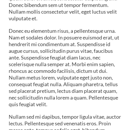
Donec bibendum sem ut tempor fermentum.
Nullam mollis consectetur velit, eget luctus velit
CODICE DELLA STRADA 2024
PREVIDENZA FPA
vulputate et.
Donec eu elementum risus, a pellentesque urna.
IL CONTRATTO DI ASSICURAZIONE
Nam et sodales dolor. In posuere euismod erat, ut
hendrerit mi condimentum at. Suspendisse id
augue cursus, sollicitudin purus vitae, faucibus
ante. Suspendisse feugiat diam lacus, nec
scelerisque nulla semper at. Morbi enim sapien,
rhoncus ac commodo facilisis, dictum ut dui.
Nullam metus lorem, vulputate eget justo non,
consequat feugiat nulla. Aliquam pharetra, tellus
sed placerat pretium, lectus diam placerat quam,
nec sollicitudin nulla lorem a quam. Pellentesque
quis feugiat velit.
Nullam sed mi dapibus, tempor ligula vitae, auctor
lectus. Pellentesque sed venenatis eros. Proin