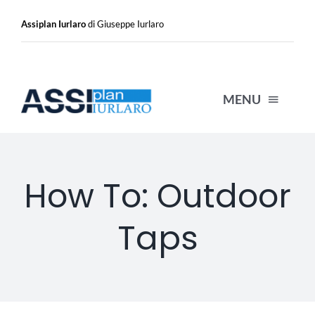
Salta
al
Assiplan Iurlaro
di Giuseppe Iurlaro
contenuto
MENU
HOME
How To: Outdoor
CHI SIAMO
Taps
ASSICURAZIONI
RESPONSABILITÀ CIVILE
PMI – COMMERCIO